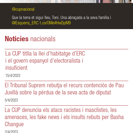
continua llegint
@cupnacional
Que la terra et sigui lleu, Toni. Una abraçada a la seva família i
Q
@Esquerra_ERC
t.co/OMe4HwDpM9
@
Notícies
nacionals
La CUP titlla la llei d’habitatge d’ERC
i el govern espanyol d’electoralista i
insuficient
15/4/2023
El Tribunal Suprem rebutja el recurs contenciós de Pau
Juvillà sobre la pèrdua de la seva acta de diputat
5/4/2023
La CUP denuncia els atacs racistes i masclistes, les
amenaces, les fake news i els insults rebuts per Basha
Changue
2/4/2023