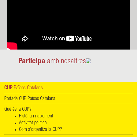
Participa
amb nosaltres
CUP
Països Catalans
Portada CUP Països Catalans
Què és la CUP?
Història i naixement
Activitat política
Com s'organitza la CUP?